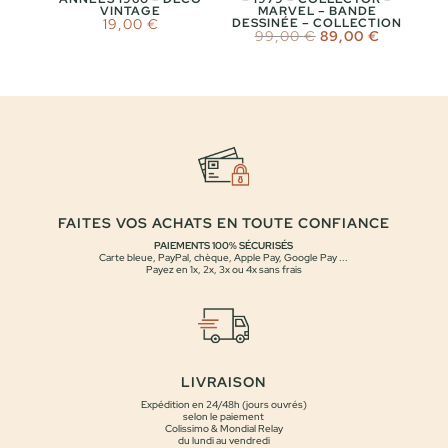
VINTAGE
MARVEL – BANDE
19,00
€
DESSINÉE – COLLECTION
Le
Le
99,00
€
89,00
€
prix
prix
initial
actuel
était :
est :
99,00 €.
89,00 €.
FAITES VOS ACHATS EN TOUTE CONFIANCE
PAIEMENTS 100% SÉCURISÉS
Carte bleue, PayPal, chèque, Apple Pay, Google Pay ...
Payez en 1x, 2x, 3x ou 4x sans frais
LIVRAISON
Expédition en 24/48h (jours ouvrés)
selon le paiement
Colissimo & Mondial Relay
du lundi au vendredi