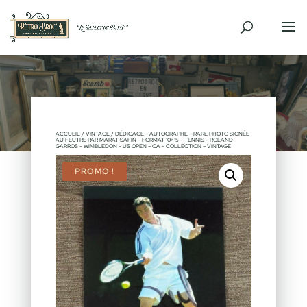
ACCUEIL
/
VINTAGE
/ DÉDICACE – AUTOGRAPHE – RARE PHOTO SIGNÉE
AU FEUTRE PAR MARAT SAFIN – FORMAT 10×15 – TENNIS – ROLAND-
GARROS – WIMBLEDON – US OPEN – OA – COLLECTION – VINTAGE
PROMO !