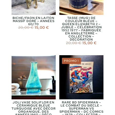
BICHE/FAON EN LAITON
TASSE (MUG) DE
MASSIF DORÉ – ANNÉES
COULEUR BLEUE –
60/70
QUEEN ELIZABETH 2 –
Le
Le
20,00
€
15,00
€
JUBILÉ – CÉLÉBRATION
1952 1977 – FABRIQUÉE
prix
prix
EN ANGLETERRE –
initial
actuel
COLLECTION –
était :
est :
DÉCORATION
20,00 €.
15,00 €.
Le
Le
20,00
€
15,00
€
prix
prix
initial
actuel
était :
est :
20,00 €.
15,00 €.
PROMO !
JOLI VASE SOLIFLOR EN
RARE BD SPIDERMAN –
CÉRAMIQUE BLEUE
LE COMBAT DU SIÈCLE –
TURQUOISE AVEC DÉCOR
SUPERMAN VS
ORGANIQUE, DES
SPIDERMAN – DC COMICS
ANNÉES 1960 – DÉCO
– 1979 – COLLECTOR –