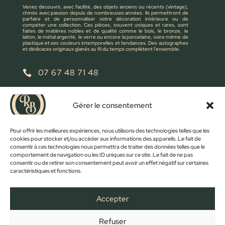
Venez découvrir, avec facilité, des objets anciens ou récents (vintage),
chinés avec passion depuis de nombreuses années. Ils permettront de
parfaire et de personnaliser votre décoration intérieure ou de
compéter une collection. Ces pièces, souvent uniques et rares, sont
faites de matières nobles et de qualité comme le bois, le bronze, le
laiton, le métal argenté, le verre ou encore la porcelaine, voire même de
plastique et ses couleurs intemporelles et tendances. Des autographes
et dédicaces originaux glanés au fil du temps complètent l’ensemble.
07 67 48 71 48

retrobroc85@gmail.com

Gérer le consentement
NOUS ÉCRIRE
Pour offrir les meilleures expériences, nous utilisons des technologies telles que les
cookies pour stocker et/ou accéder aux informations des appareils. Le fait de
consentir à ces technologies nous permettra de traiter des données telles que le
comportement de navigation ou les ID uniques sur ce site. Le fait de ne pas
consentir ou de retirer son consentement peut avoir un effet négatif sur certaines
caractéristiques et fonctions.
Accepter
Refuser
FACEBOOK
INSTAGRAM
ACCUEIL
BOUTIQUE
CONTACT