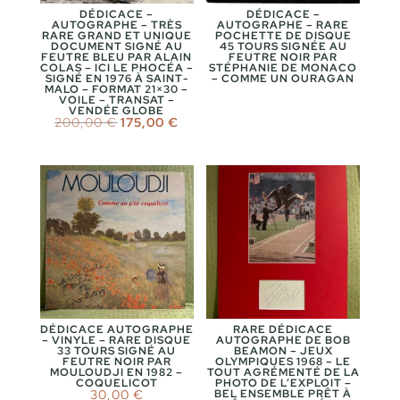
DÉDICACE –
DÉDICACE –
AUTOGRAPHE – TRÈS
AUTOGRAPHE – RARE
RARE GRAND ET UNIQUE
POCHETTE DE DISQUE
DOCUMENT SIGNÉ AU
45 TOURS SIGNÉE AU
FEUTRE BLEU PAR ALAIN
FEUTRE NOIR PAR
COLAS – ICI LE PHOCÉA –
STÉPHANIE DE MONACO
SIGNÉ EN 1976 À SAINT-
– COMME UN OURAGAN
MALO – FORMAT 21×30 –
VOILE – TRANSAT –
VENDÉE GLOBE
Le
Le
200,00
€
175,00
€
prix
prix
initial
actuel
était :
est :
200,00 €.
175,00 €.
DÉDICACE AUTOGRAPHE
RARE DÉDICACE
– VINYLE – RARE DISQUE
AUTOGRAPHE DE BOB
33 TOURS SIGNÉ AU
BEAMON – JEUX
FEUTRE NOIR PAR
OLYMPIQUES 1968 – LE
MOULOUDJI EN 1982 –
TOUT AGRÉMENTÉ DE LA
COQUELICOT
PHOTO DE L’EXPLOIT –
30,00
€
BEL ENSEMBLE PRÊT À