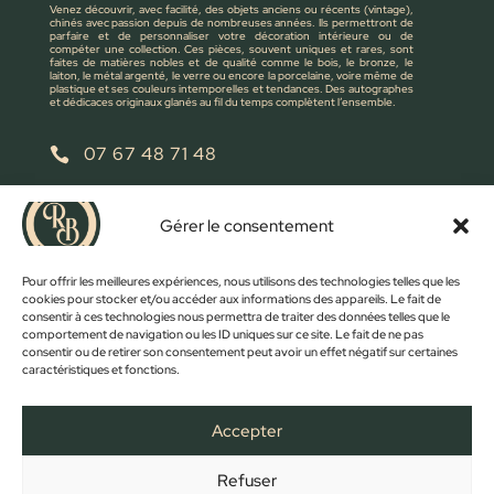
Venez découvrir, avec facilité, des objets anciens ou récents (vintage),
chinés avec passion depuis de nombreuses années. Ils permettront de
parfaire et de personnaliser votre décoration intérieure ou de
compéter une collection. Ces pièces, souvent uniques et rares, sont
faites de matières nobles et de qualité comme le bois, le bronze, le
laiton, le métal argenté, le verre ou encore la porcelaine, voire même de
plastique et ses couleurs intemporelles et tendances. Des autographes
et dédicaces originaux glanés au fil du temps complètent l’ensemble.
07 67 48 71 48

retrobroc85@gmail.com

Gérer le consentement
NOUS ÉCRIRE
Pour offrir les meilleures expériences, nous utilisons des technologies telles que les
cookies pour stocker et/ou accéder aux informations des appareils. Le fait de
consentir à ces technologies nous permettra de traiter des données telles que le
comportement de navigation ou les ID uniques sur ce site. Le fait de ne pas
consentir ou de retirer son consentement peut avoir un effet négatif sur certaines
caractéristiques et fonctions.
Accepter
Refuser
FACEBOOK
INSTAGRAM
ACCUEIL
BOUTIQUE
CONTACT