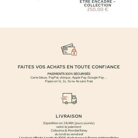
ÊTRE ENCADRÉ –
COLLECTION
250,00
€
FAITES VOS ACHATS EN TOUTE CONFIANCE
PAIEMENTS 100% SÉCURISÉS
Carte bleue, PayPal, chèque, Apple Pay, Google Pay ...
Payez en 1x, 2x, 3x ou 4x sans frais
LIVRAISON
Expédition en 24/48h (jours ouvrés)
selon le paiement
Colissimo & Mondial Relay
du lundi au vendredi
Livraison offerte à partir de 100€ d'achat pour la France métropolitaine