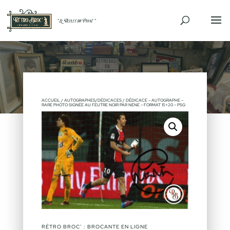
ACCUEIL
/
AUTOGRAPHES/DÉDICACES
/ DÉDICACE – AUTOGRAPHE –
RARE PHOTO SIGNÉE AU FEUTRE NOIR PAR NENE – FORMAT 15×20 – PSG
RÉTRO BROC’ : BROCANTE EN LIGNE