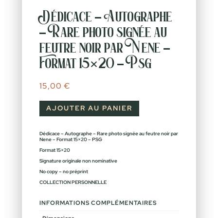
Dédicace – Autographe
– Rare photo signée au
feutre noir par Nene –
Format 15×20 – Psg
15,00
€
AJOUTER AU PANIER
Dédicace – Autographe – Rare photo signée au feutre noir par
Nene – Format 15×20 – PSG
Format 15×20
Signature originale non nominative
No copy – no préprint
COLLECTION PERSONNELLE
INFORMATIONS COMPLÉMENTAIRES