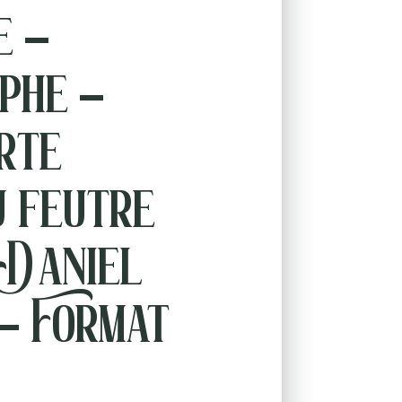
e –
phe –
rte
u feutre
 Daniel
– Format