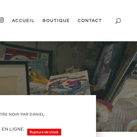
I
ACCUEIL
BOUTIQUE
CONTACT
N
S
T
A
G
R
A
M
TRE NOIR PAR DANIEL
 EN LIGNE
Rupture de stock