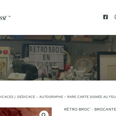
F
A
C
E
B
O
O
K
ICACES
/ DÉDICACE – AUTOGRAPHE – RARE CARTE SIGNÉE AU FEU
RÉTRO BROC’ : BROCANTE