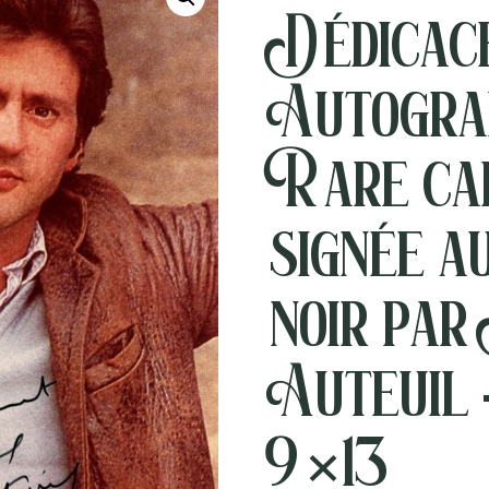
Dédicac
Autogra
Rare ca
signée a
noir par
Auteuil 
9×13