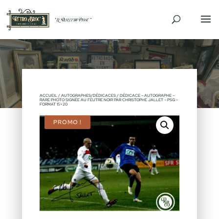
ACCUEIL
/
AUTOGRAPHES/DÉDICACES
/ DÉDICACE – AUTOGRAPHE –
RARE PHOTO SIGNÉE AU FEUTRE NOIR PAR CHRISTOPHE JALLET – PSG –
FORMAT 15×20
PROMO !