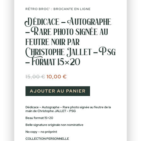
RÉTRO BROC’ : BROCANTE EN LIGNE
Dédicace – Autographe
– Rare photo signée au
feutre noir par
Christophe Jallet – Psg
– Format 15×20
Le prix initial était : 15,00 €.
Le prix actuel est : 10,00 €.
15,00
€
10,00
€
AJOUTER AU PANIER
Dédicace – Autographe – Rare photo signée au feutre de la
main de Christophe JALLET – PSG
Beau format 15×20
Belle signature originale non nominative
No copy – no préprint
COLLECTION PERSONNELLE