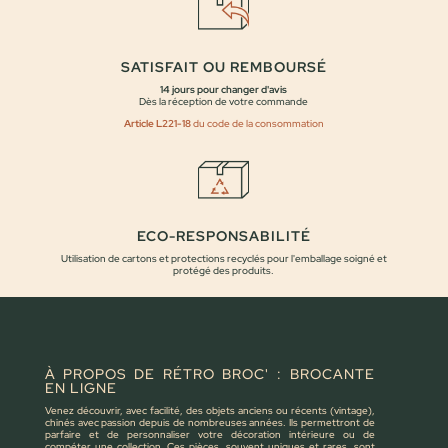
SATISFAIT OU REMBOURSÉ
14 jours pour changer d'avis
Dès la réception de votre commande
Article L221-18
du code de la consommation
ECO-RESPONSABILITÉ
Utilisation de cartons et protections recyclés pour l'emballage soigné et
protégé des produits.
À PROPOS DE RÉTRO BROC' : BROCANTE
EN LIGNE
Venez découvrir, avec facilité, des objets anciens ou récents (vintage),
chinés avec passion depuis de nombreuses années. Ils permettront de
parfaire et de personnaliser votre décoration intérieure ou de
compéter une collection. Ces pièces, souvent uniques et rares, sont