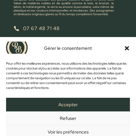
faites de matières nobles et de qualité comme le bois, le bronze, le
laiton, le métal argenté, le verre ou encore la porcelaine, voire même de
plastique et ses couleurs intemporelles et tendances. Des autographes
et dédicaces originaux glanés au fil du temps complètent l’ensemble.
07 67 48 71 48

retrobroc85@gmail.com

Gérer le consentement
NOUS ÉCRIRE
Pour offrir les meilleures expériences, nous utilisons des technologies telles que les
cookies pour stocker et/ou accéder aux informations des appareils. Le fait de
consentir à ces technologies nous permettra de traiter des données telles que le
comportement de navigation ou les ID uniques sur ce site. Le fait de ne pas
consentir ou de retirer son consentement peut avoir un effet négatif sur certaines
caractéristiques et fonctions.
Accepter
Refuser
FACEBOOK
INSTAGRAM
ACCUEIL
BOUTIQUE
CONTACT
MON COMPTE
PANIER
MENTIONS LÉGALES
CONFIDENTIALITÉ
CGV
Voir les préférences