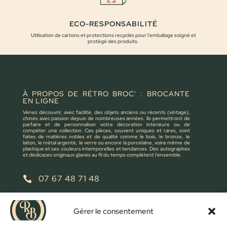
ECO-RESPONSABILITÉ
Utilisation de cartons et protections recyclés pour l'emballage soigné et
protégé des produits.
À PROPOS DE RÉTRO BROC' : BROCANTE
EN LIGNE
Venez découvrir, avec facilité, des objets anciens ou récents (vintage),
chinés avec passion depuis de nombreuses années. Ils permettront de
parfaire et de personnaliser votre décoration intérieure ou de
compéter une collection. Ces pièces, souvent uniques et rares, sont
faites de matières nobles et de qualité comme le bois, le bronze, le
laiton, le métal argenté, le verre ou encore la porcelaine, voire même de
plastique et ses couleurs intemporelles et tendances. Des autographes
et dédicaces originaux glanés au fil du temps complètent l’ensemble.
07 67 48 71 48

retrobroc85@gmail.com

Gérer le consentement
NOUS ÉCRIRE