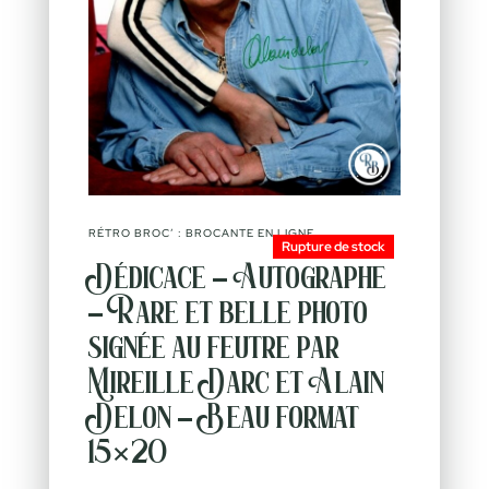
RÉTRO BROC’ : BROCANTE EN LIGNE
Rupture de stock
Dédicace – Autographe
– Rare et belle photo
signée au feutre par
Mireille Darc et Alain
Delon – Beau format
15×20