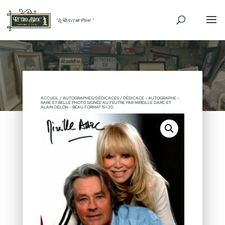
VENDU
ACCUEIL
/
AUTOGRAPHES/DÉDICACES
/ DÉDICACE – AUTOGRAPHE –
RARE ET BELLE PHOTO SIGNÉE AU FEUTRE PAR MIREILLE DARC ET
ALAIN DELON – BEAU FORMAT 15×20