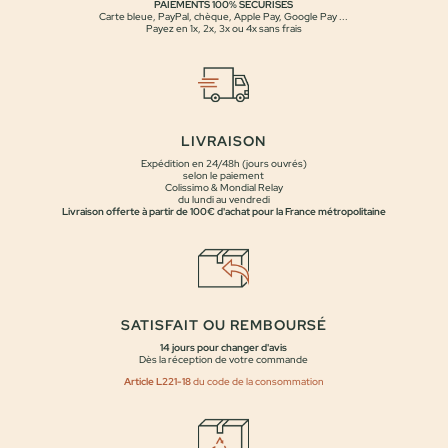
PAIEMENTS 100% SÉCURISÉS
Carte bleue, PayPal, chèque, Apple Pay, Google Pay ...
Payez en 1x, 2x, 3x ou 4x sans frais
LIVRAISON
Expédition en 24/48h (jours ouvrés)
selon le paiement
Colissimo & Mondial Relay
du lundi au vendredi
Livraison offerte à partir de 100€ d'achat pour la France métropolitaine
SATISFAIT OU REMBOURSÉ
14 jours pour changer d'avis
Dès la réception de votre commande
Article L221-18
du code de la consommation