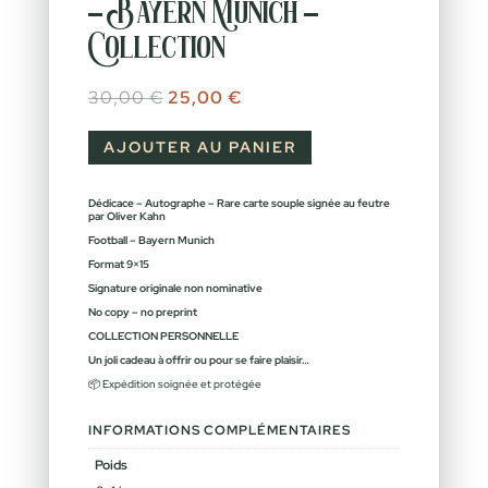
– Bayern Munich –
Collection
Le prix initial était : 30,00 €.
Le prix actuel est : 25,00 €.
30,00
€
25,00
€
AJOUTER AU PANIER
Dédicace – Autographe – Rare carte souple signée au feutre
par Oliver Kahn
Football – Bayern Munich
Format 9×15
Signature originale non nominative
No copy – no preprint
COLLECTION PERSONNELLE
Un joli cadeau à offrir ou pour se faire plaisir…
📦 Expédition soignée et protégée
INFORMATIONS COMPLÉMENTAIRES
Poids