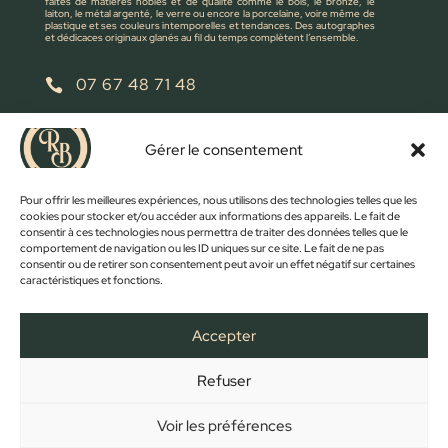
faites de matières nobles et de qualité comme le bois, le bronze, le
laiton, le métal argenté, le verre ou encore la porcelaine, voire même de
plastique et ses couleurs intemporelles et tendances. Des autographes
et dédicaces originaux glanés au fil du temps complètent l’ensemble.
07 67 48 71 48

retrobroc85@gmail.com

Gérer le consentement
NOUS ÉCRIRE
Pour offrir les meilleures expériences, nous utilisons des technologies telles que les
cookies pour stocker et/ou accéder aux informations des appareils. Le fait de
consentir à ces technologies nous permettra de traiter des données telles que le
comportement de navigation ou les ID uniques sur ce site. Le fait de ne pas
consentir ou de retirer son consentement peut avoir un effet négatif sur certaines
caractéristiques et fonctions.
Accepter
Refuser
FACEBOOK
INSTAGRAM
ACCUEIL
BOUTIQUE
CONTACT
MON COMPTE
PANIER
MENTIONS LÉGALES
CONFIDENTIALITÉ
CGV
Voir les préférences