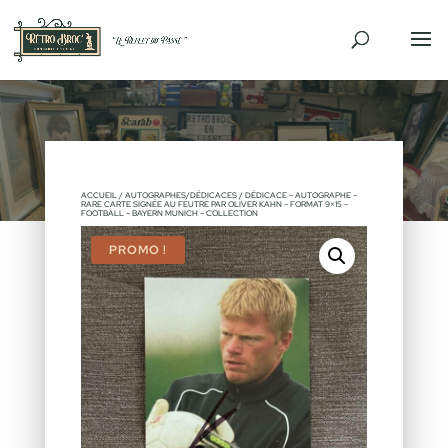
ACCUEIL
/
AUTOGRAPHES/DÉDICACES
/ DÉDICACE – AUTOGRAPHE –
RARE CARTE SIGNÉE AU FEUTRE PAR OLIVER KAHN – FORMAT 9×15 –
FOOTBALL – BAYERN MUNICH – COLLECTION
PROMO !