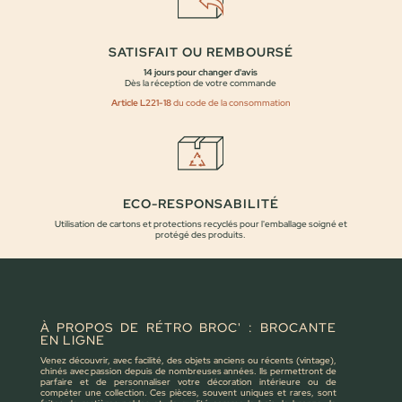
SATISFAIT OU REMBOURSÉ
14 jours pour changer d'avis
Dès la réception de votre commande
Article L221-18
du code de la consommation
ECO-RESPONSABILITÉ
Utilisation de cartons et protections recyclés pour l'emballage soigné et
protégé des produits.
À PROPOS DE RÉTRO BROC' : BROCANTE
EN LIGNE
Venez découvrir, avec facilité, des objets anciens ou récents (vintage),
chinés avec passion depuis de nombreuses années. Ils permettront de
parfaire et de personnaliser votre décoration intérieure ou de
compéter une collection. Ces pièces, souvent uniques et rares, sont