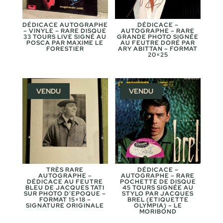
DÉDICACE AUTOGRAPHE
DÉDICACE –
– VINYLE – RARE DISQUE
AUTOGRAPHE – RARE
33 TOURS LIVE SIGNÉ AU
GRANDE PHOTO SIGNÉE
POSCA PAR MAXIME LE
AU FEUTRE DORÉ PAR
FORESTIER
ARY ABITTAN – FORMAT
20×25
VENDU
VENDU
TRÈS RARE
DÉDICACE –
AUTOGRAPHE –
AUTOGRAPHE – RARE
DÉDICACE AU FEUTRE
POCHETTE DE DISQUE
BLEU DE JACQUES TATI
45 TOURS SIGNÉE AU
SUR PHOTO D’EPOQUE –
STYLO PAR JACQUES
FORMAT 15×18 –
BREL (ETIQUETTE
SIGNATURE ORIGINALE
OLYMPIA) – LE
MORIBOND