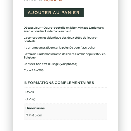
AJOUTER AU PANIER
Décapsuleur – Ouvre-bouteille en laiton vintage Lindemans
avec le bouclier Lindemans en haut.
La conception est identique des deux côtés de l’ouvre-
bouteille.
Il a un anneau pratique sur la poignée pour l’accrocher
La famille Lindemans brasse des bières lambic depuis 1822 en
Belgique.
En assez bon état d’usage (voir photos)
Code RB n°195
INFORMATIONS COMPLÉMENTAIRES
Poids
0,2 kg
Dimensions
11 × 4,5 cm