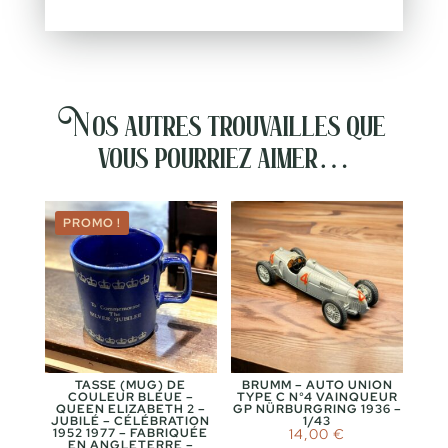
Nos autres trouvailles que
vous pourriez aimer…
PROMO !
TASSE (MUG) DE
BRUMM – AUTO UNION
COULEUR BLEUE –
TYPE C N°4 VAINQUEUR
QUEEN ELIZABETH 2 –
GP NÜRBURGRING 1936 –
JUBILÉ – CÉLÉBRATION
1/43
1952 1977 – FABRIQUÉE
14,00
€
EN ANGLETERRE –