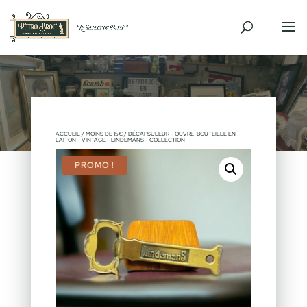
ACCUEIL
/
MOINS DE 15€
/ DÉCAPSULEUR – OUVRE-BOUTEILLE EN
LAITON – VINTAGE – LINDEMANS – COLLECTION
PROMO !