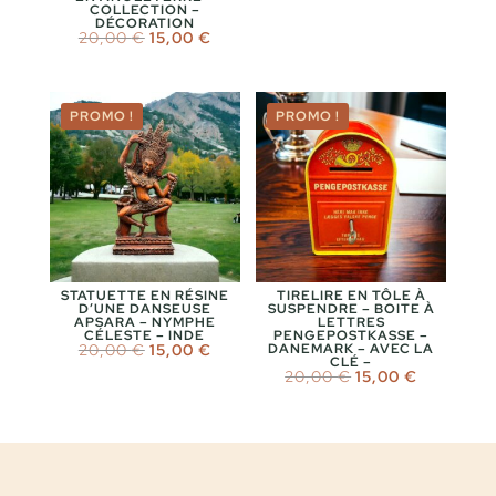
COLLECTION –
DÉCORATION
Le
Le
20,00
€
15,00
€
prix
prix
initial
actuel
était :
est :
20,00 €.
15,00 €.
PROMO !
PROMO !
STATUETTE EN RÉSINE
TIRELIRE EN TÔLE À
D’UNE DANSEUSE
SUSPENDRE – BOITE À
APSARA – NYMPHE
LETTRES
CÉLESTE – INDE
PENGEPOSTKASSE –
Le
Le
20,00
€
15,00
€
DANEMARK – AVEC LA
CLÉ –
prix
prix
Le
Le
20,00
€
15,00
€
initial
actuel
prix
prix
était :
est :
initial
actuel
20,00 €.
15,00 €.
était :
est :
20,00 €.
15,00 €.