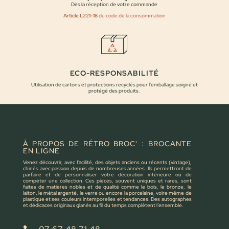
Dès la réception de votre commande
Article L221-18
du code de la consommation
ECO-RESPONSABILITÉ
Utilisation de cartons et protections recyclés pour l'emballage soigné et
protégé des produits.
À PROPOS DE RÉTRO BROC' : BROCANTE
EN LIGNE
Venez découvrir, avec facilité, des objets anciens ou récents (vintage),
chinés avec passion depuis de nombreuses années. Ils permettront de
parfaire et de personnaliser votre décoration intérieure ou de
compéter une collection. Ces pièces, souvent uniques et rares, sont
faites de matières nobles et de qualité comme le bois, le bronze, le
laiton, le métal argenté, le verre ou encore la porcelaine, voire même de
plastique et ses couleurs intemporelles et tendances. Des autographes
et dédicaces originaux glanés au fil du temps complètent l’ensemble.