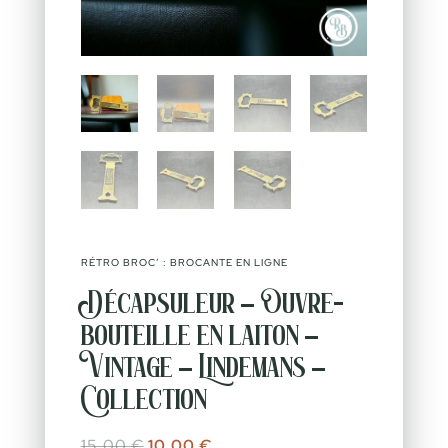
RÉTRO BROC’ : BROCANTE EN LIGNE
Décapsuleur – Ouvre-
bouteille en laiton –
Vintage – Lindemans –
Collection
Le prix initial était : 15,00 €.
Le prix actuel est : 10,00 €.
15,00
€
10,00
€