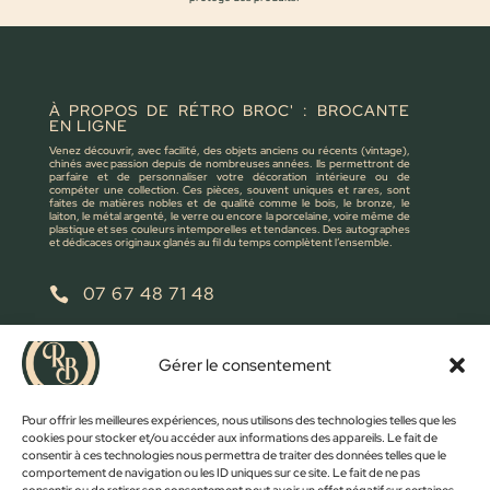
À PROPOS DE RÉTRO BROC' : BROCANTE
EN LIGNE
Venez découvrir, avec facilité, des objets anciens ou récents (vintage),
chinés avec passion depuis de nombreuses années. Ils permettront de
parfaire et de personnaliser votre décoration intérieure ou de
compéter une collection. Ces pièces, souvent uniques et rares, sont
faites de matières nobles et de qualité comme le bois, le bronze, le
laiton, le métal argenté, le verre ou encore la porcelaine, voire même de
plastique et ses couleurs intemporelles et tendances. Des autographes
et dédicaces originaux glanés au fil du temps complètent l’ensemble.
07 67 48 71 48

retrobroc85@gmail.com

Gérer le consentement
NOUS ÉCRIRE
Pour offrir les meilleures expériences, nous utilisons des technologies telles que les
cookies pour stocker et/ou accéder aux informations des appareils. Le fait de
consentir à ces technologies nous permettra de traiter des données telles que le
comportement de navigation ou les ID uniques sur ce site. Le fait de ne pas