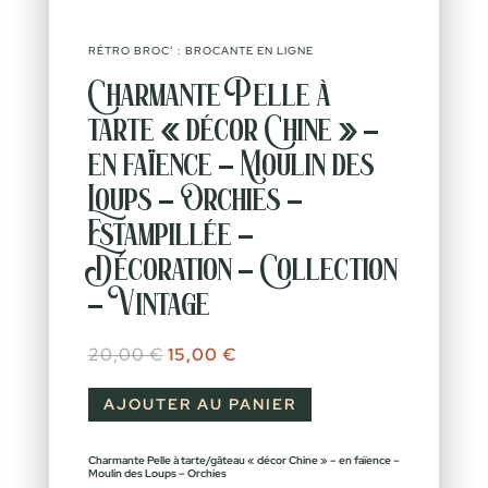
RÉTRO BROC’ : BROCANTE EN LIGNE
Charmante Pelle à
tarte « décor Chine » –
en faïence – Moulin des
Loups – Orchies –
Estampillée –
Décoration – Collection
– Vintage
Le prix initial était : 20,00 €.
Le prix actuel est : 15,00 €.
20,00
€
15,00
€
AJOUTER AU PANIER
Charmante Pelle à tarte/gâteau « décor Chine » – en faïence –
Moulin des Loups – Orchies