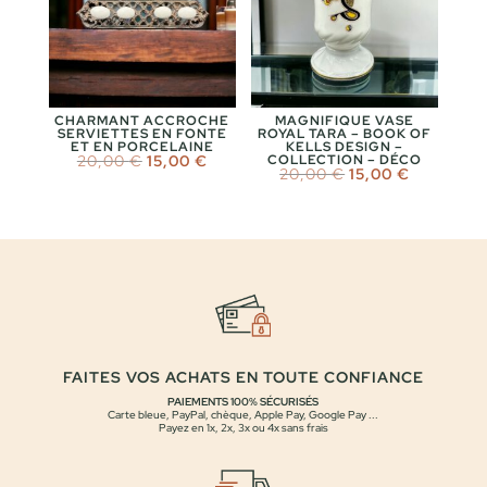
CHARMANT ACCROCHE
MAGNIFIQUE VASE
SERVIETTES EN FONTE
ROYAL TARA – BOOK OF
ET EN PORCELAINE
KELLS DESIGN –
Le
Le
20,00
€
15,00
€
COLLECTION – DÉCO
Le
Le
20,00
€
15,00
€
prix
prix
prix
prix
initial
actuel
initial
actuel
était :
est :
était :
est :
20,00 €.
15,00 €.
20,00 €.
15,00 €.
FAITES VOS ACHATS EN TOUTE CONFIANCE
PAIEMENTS 100% SÉCURISÉS
Carte bleue, PayPal, chèque, Apple Pay, Google Pay ...
Payez en 1x, 2x, 3x ou 4x sans frais