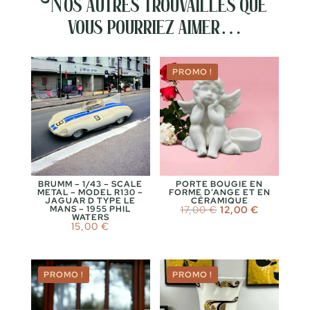
Nos autres trouvailles que
vous pourriez aimer…
PROMO !
BRUMM – 1/43 – SCALE
PORTE BOUGIE EN
METAL – MODEL R130 –
FORME D’ANGE ET EN
JAGUAR D TYPE LE
CÉRAMIQUE
Le
Le
MANS – 1955 PHIL
17,00
€
12,00
€
WATERS
prix
prix
15,00
€
initial
actuel
était :
est :
17,00 €.
12,00 €.
PROMO !
PROMO !