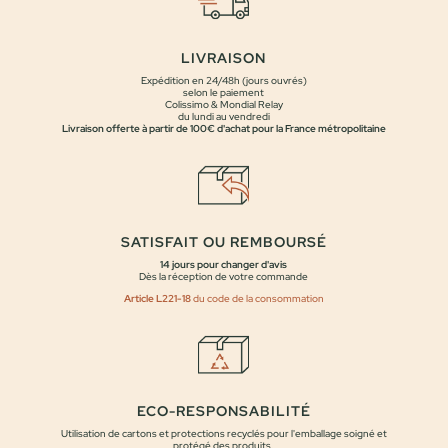
LIVRAISON
Expédition en 24/48h (jours ouvrés)
selon le paiement
Colissimo & Mondial Relay
du lundi au vendredi
Livraison offerte à partir de 100€ d'achat pour la France métropolitaine
SATISFAIT OU REMBOURSÉ
14 jours pour changer d'avis
Dès la réception de votre commande
Article L221-18
du code de la consommation
ECO-RESPONSABILITÉ
Utilisation de cartons et protections recyclés pour l'emballage soigné et
protégé des produits.