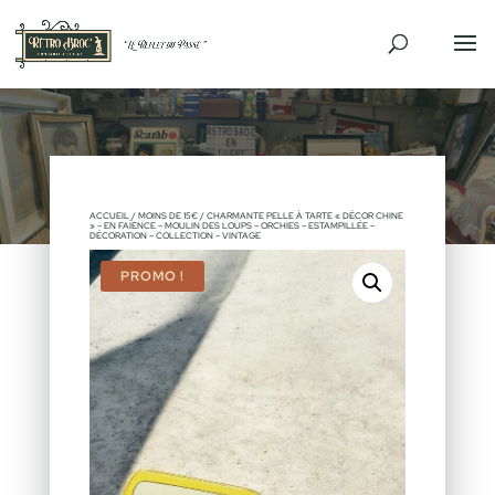
ACCUEIL
/
MOINS DE 15€
/ CHARMANTE PELLE À TARTE « DÉCOR CHINE
» – EN FAÏENCE – MOULIN DES LOUPS – ORCHIES – ESTAMPILLÉE –
DÉCORATION – COLLECTION – VINTAGE
PROMO !