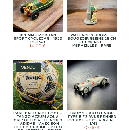
BRUMM – MORGAN
WALLACE & GROMIT –
SPORT CYCLECAR – 1923
BOUGEOIR RÉSINE 25 CM
R1 -1/43
– DÉMONS ET
14,00
€
MERVEILLES – RARE
VENDU
RARE BALLON DE FOOT –
BRUMM – AUTO UNION
TANGO AZZURI AQUA
TYPE B #3 AVUS RENNEN
GRIP OFFICIAL FIFA 1988
COURSE – 1935 ARGENT
– ADIDAS – AVEC SON
– 1/43
FILET D’ORIGINE – DÉCO
20,00
€