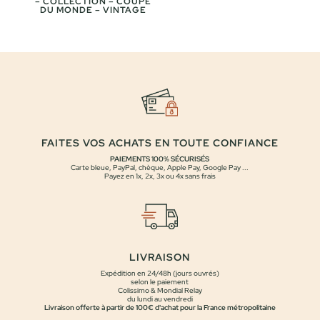
– COLLECTION – COUPE
DU MONDE – VINTAGE
FAITES VOS ACHATS EN TOUTE CONFIANCE
PAIEMENTS 100% SÉCURISÉS
Carte bleue, PayPal, chèque, Apple Pay, Google Pay ...
Payez en 1x, 2x, 3x ou 4x sans frais
LIVRAISON
Expédition en 24/48h (jours ouvrés)
selon le paiement
Colissimo & Mondial Relay
du lundi au vendredi
Livraison offerte à partir de 100€ d'achat pour la France métropolitaine