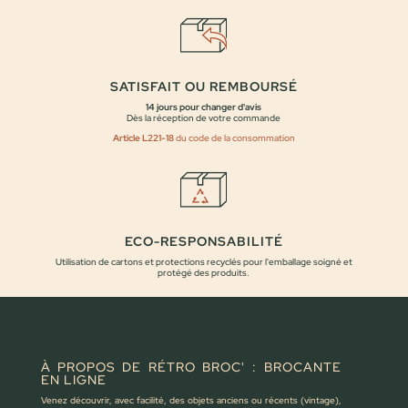
SATISFAIT OU REMBOURSÉ
14 jours pour changer d'avis
Dès la réception de votre commande
Article L221-18
du code de la consommation
ECO-RESPONSABILITÉ
Utilisation de cartons et protections recyclés pour l'emballage soigné et
protégé des produits.
À PROPOS DE RÉTRO BROC' : BROCANTE
EN LIGNE
Venez découvrir, avec facilité, des objets anciens ou récents (vintage),