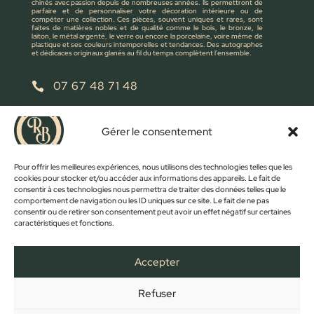
chinés avec passion depuis de nombreuses années. Ils permettront de
parfaire et de personnaliser votre décoration intérieure ou de
compéter une collection. Ces pièces, souvent uniques et rares, sont
faites de matières nobles et de qualité comme le bois, le bronze, le
laiton, le métal argenté, le verre ou encore la porcelaine, voire même de
plastique et ses couleurs intemporelles et tendances. Des autographes
et dédicaces originaux glanés au fil du temps complètent l’ensemble.
07 67 48 71 48

retrobroc85@gmail.com

Gérer le consentement
NOUS ÉCRIRE
Pour offrir les meilleures expériences, nous utilisons des technologies telles que les
cookies pour stocker et/ou accéder aux informations des appareils. Le fait de
consentir à ces technologies nous permettra de traiter des données telles que le
comportement de navigation ou les ID uniques sur ce site. Le fait de ne pas
consentir ou de retirer son consentement peut avoir un effet négatif sur certaines
caractéristiques et fonctions.
Accepter
Refuser
FACEBOOK
INSTAGRAM
ACCUEIL
BOUTIQUE
CONTACT
MON COMPTE
PANIER
MENTIONS LÉGALES