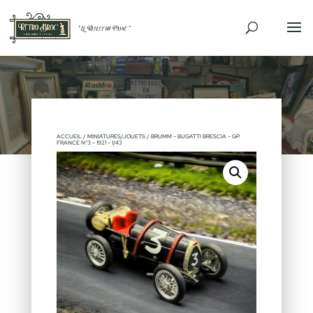
ACCUEIL
/
MINIATURES/JOUETS
/ BRUMM – BUGATTI BRESCIA – GP.
FRANCE N°3 – 1921 – 1/43