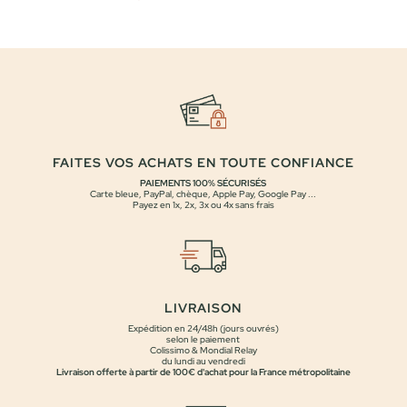
prix
prix
initial
actuel
était :
est :
49,00 €.
39,00 €.
FAITES VOS ACHATS EN TOUTE CONFIANCE
PAIEMENTS 100% SÉCURISÉS
Carte bleue, PayPal, chèque, Apple Pay, Google Pay ...
Payez en 1x, 2x, 3x ou 4x sans frais
LIVRAISON
Expédition en 24/48h (jours ouvrés)
selon le paiement
Colissimo & Mondial Relay
du lundi au vendredi
Livraison offerte à partir de 100€ d'achat pour la France métropolitaine