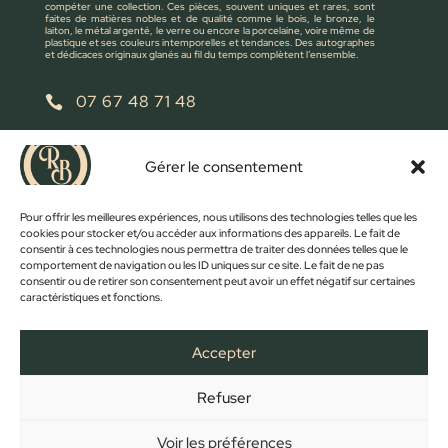
compéter une collection. Ces pièces, souvent uniques et rares, sont
faites de matières nobles et de qualité comme le bois, le bronze, le
laiton, le métal argenté, le verre ou encore la porcelaine, voire même de
plastique et ses couleurs intemporelles et tendances. Des autographes
et dédicaces originaux glanés au fil du temps complètent l’ensemble.
07 67 48 71 48

retrobroc85@gmail.com

Gérer le consentement
NOUS ÉCRIRE
Pour offrir les meilleures expériences, nous utilisons des technologies telles que les
cookies pour stocker et/ou accéder aux informations des appareils. Le fait de
consentir à ces technologies nous permettra de traiter des données telles que le
comportement de navigation ou les ID uniques sur ce site. Le fait de ne pas
consentir ou de retirer son consentement peut avoir un effet négatif sur certaines
caractéristiques et fonctions.
Accepter
Refuser
FACEBOOK
INSTAGRAM
ACCUEIL
BOUTIQUE
CONTACT
MON COMPTE
PANIER
MENTIONS LÉGALES
CONFIDENTIALITÉ
CGV
Voir les préférences