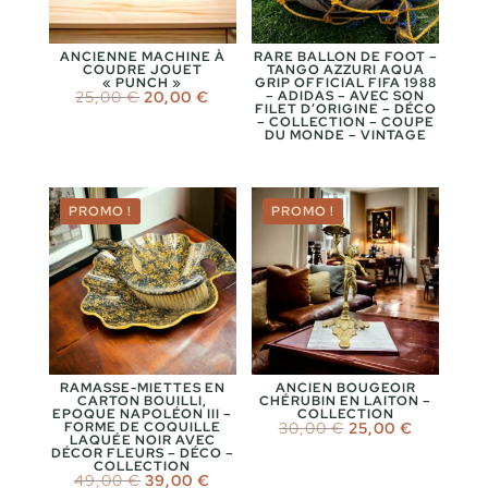
ANCIENNE MACHINE À
RARE BALLON DE FOOT –
COUDRE JOUET
TANGO AZZURI AQUA
« PUNCH »
GRIP OFFICIAL FIFA 1988
Le
Le
25,00
€
20,00
€
– ADIDAS – AVEC SON
FILET D’ORIGINE – DÉCO
prix
prix
– COLLECTION – COUPE
initial
actuel
DU MONDE – VINTAGE
était :
est :
25,00 €.
20,00 €.
PROMO !
PROMO !
RAMASSE-MIETTES EN
ANCIEN BOUGEOIR
CARTON BOUILLI,
CHÉRUBIN EN LAITON –
EPOQUE NAPOLÉON III –
COLLECTION
Le
Le
FORME DE COQUILLE
30,00
€
25,00
€
LAQUÉE NOIR AVEC
prix
prix
DÉCOR FLEURS – DÉCO –
initial
actuel
COLLECTION
était :
est :
Le
Le
49,00
€
39,00
€
30,00 €.
25,00 €.