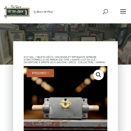
ACCUEIL
/
OBJETS DÉCO
/ ANCIENNE ET IMPOSANTE SERRURE
(FONCTIONNELLE) DE PRISON (DE TYPE « SANTÉ ») ET SA CLÉ –
OUVERTURE À DROITE OU À GAUCHE – DÉCO – COLLECTION – VERROU
PROMO !