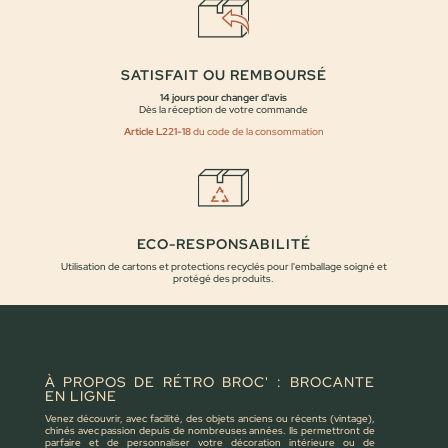
SATISFAIT OU REMBOURSÉ
14 jours pour changer d'avis
Dès la réception de votre commande
Article L221-18
du code de la consommation
ECO-RESPONSABILITÉ
Utilisation de cartons et protections recyclés pour l'emballage soigné et
protégé des produits.
À PROPOS DE RÉTRO BROC' : BROCANTE
EN LIGNE
Venez découvrir, avec facilité, des objets anciens ou récents (vintage),
chinés avec passion depuis de nombreuses années. Ils permettront de
parfaire et de personnaliser votre décoration intérieure ou de