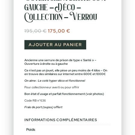
gauche – Déco –
Collection – Verrou
Le prix initial était : 195,00 €.
Le prix actuel est : 175,00 €.
195,00
€
175,00
€
AJOUTER AU PANIER
Ancienne une serrure de prison de type « Santé » –
Ouverture à droite ou à gauche
Ce n’est pas un jouet, elle pèse un peu moins de 4 kilos – On
en trouve des similaires sur internet entre 600€ et 1000€
On aime : Le coté hyper déco et fonctionnel
Pour collectionneur averti ou pour offrir
Bon état d’usage et parfait fonctionnement (voir photos)
Code RB n°636
Frais de port (oupss) offert
INFORMATIONS COMPLÉMENTAIRES
Poids