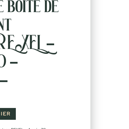
 boite de
nt
 REXEL –
0 –
 –
IER