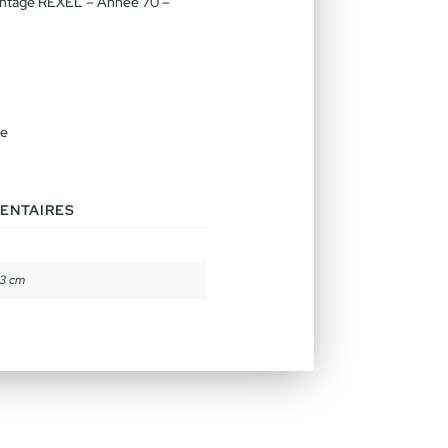
intage REXEL – Année 70 –
ue
ENTAIRES
13 cm