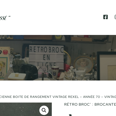
F
A
C
E
B
O
O
K
CIENNE BOITE DE RANGEMENT VINTAGE REXEL – ANNÉE 70 – VINTAG
RÉTRO BROC’ : BROCANTE