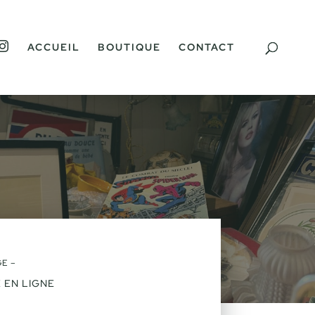
I
ACCUEIL
BOUTIQUE
CONTACT
N
S
T
A
G
R
A
M
E –
 EN LIGNE