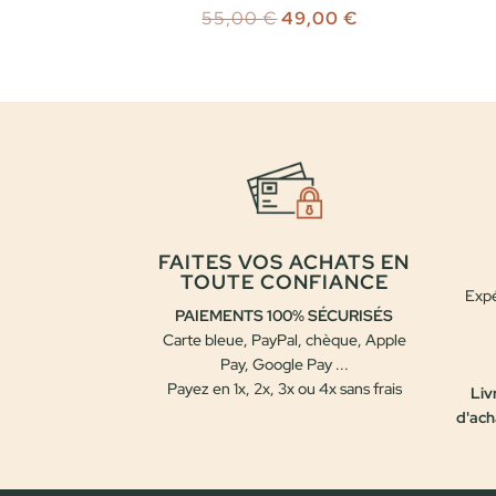
Le
Le
55,00
€
49,00
€
prix
prix
initial
actuel
était :
est :
55,00 €.
49,00 €.
FAITES VOS ACHATS EN
TOUTE CONFIANCE
Expé
PAIEMENTS 100% SÉCURISÉS
Carte bleue, PayPal, chèque, Apple
Pay, Google Pay ...
Payez en 1x, 2x, 3x ou 4x sans frais
Liv
d'ach