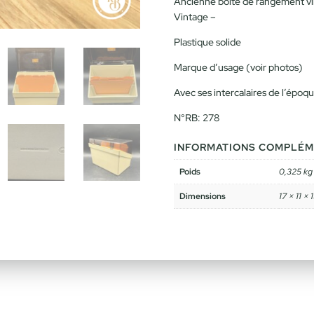
Ancienne boite de rangement v
Vintage –
Plastique solide
Marque d’usage (voir photos)
Avec ses intercalaires de l’époq
N°RB: 278
INFORMATIONS COMPLÉM
Poids
0,325 kg
Dimensions
17 × 11 × 