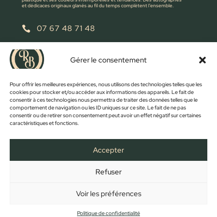
et dédicaces originaux glanés au fil du temps complètent l’ensemble.
07 67 48 71 48

retrobroc85@gmail.com

Gérer le consentement
NOUS ÉCRIRE
Pour offrir les meilleures expériences, nous utilisons des technologies telles que les
cookies pour stocker et/ou accéder aux informations des appareils. Le fait de
consentir à ces technologies nous permettra de traiter des données telles que le
comportement de navigation ou les ID uniques sur ce site. Le fait de ne pas
consentir ou de retirer son consentement peut avoir un effet négatif sur certaines
caractéristiques et fonctions.
Accepter
Refuser
FACEBOOK
INSTAGRAM
ACCUEIL
BOUTIQUE
CONTACT
MON COMPTE
PANIER
MENTIONS LÉGALES
CONFIDENTIALITÉ
CGV
Voir les préférences
Copyright © 2023 - Créé et développé par
Des Clics Et Vous
Politique de confidentialité