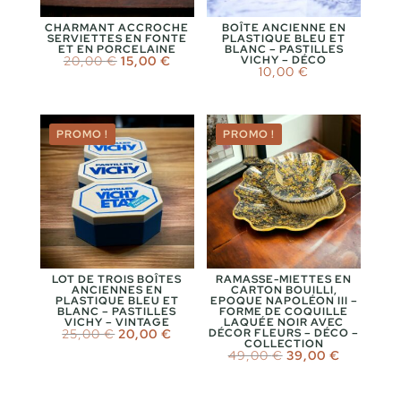
CHARMANT ACCROCHE
BOÎTE ANCIENNE EN
SERVIETTES EN FONTE
PLASTIQUE BLEU ET
ET EN PORCELAINE
BLANC – PASTILLES
Le
Le
20,00
€
15,00
€
VICHY – DÉCO
10,00
€
prix
prix
initial
actuel
était :
est :
20,00 €.
15,00 €.
PROMO !
PROMO !
LOT DE TROIS BOÎTES
RAMASSE-MIETTES EN
ANCIENNES EN
CARTON BOUILLI,
PLASTIQUE BLEU ET
EPOQUE NAPOLÉON III –
BLANC – PASTILLES
FORME DE COQUILLE
VICHY – VINTAGE
LAQUÉE NOIR AVEC
Le
Le
25,00
€
20,00
€
DÉCOR FLEURS – DÉCO –
COLLECTION
prix
prix
Le
Le
49,00
€
39,00
€
initial
actuel
prix
prix
était :
est :
initial
actuel
25,00 €.
20,00 €.
était :
est :