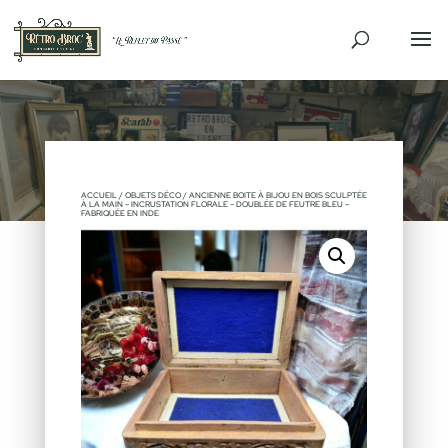
ACCUEIL
/
OBJETS DÉCO
/ ANCIENNE BOITE À BIJOU EN BOIS SCULPTÉE
À LA MAIN – INCRUSTATION FLORALE – DOUBLÉE DE FEUTRE BLEU –
FABRIQUÉE EN INDE