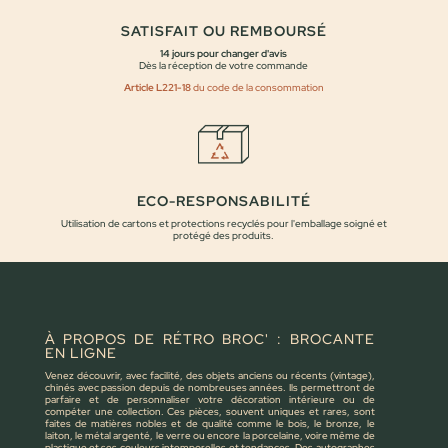
SATISFAIT OU REMBOURSÉ
14 jours pour changer d'avis
Dès la réception de votre commande
Article L221-18
du code de la consommation
ECO-RESPONSABILITÉ
Utilisation de cartons et protections recyclés pour l'emballage soigné et
protégé des produits.
À PROPOS DE RÉTRO BROC' : BROCANTE
EN LIGNE
Venez découvrir, avec facilité, des objets anciens ou récents (vintage),
chinés avec passion depuis de nombreuses années. Ils permettront de
parfaire et de personnaliser votre décoration intérieure ou de
compéter une collection. Ces pièces, souvent uniques et rares, sont
faites de matières nobles et de qualité comme le bois, le bronze, le
laiton, le métal argenté, le verre ou encore la porcelaine, voire même de
plastique et ses couleurs intemporelles et tendances. Des autographes