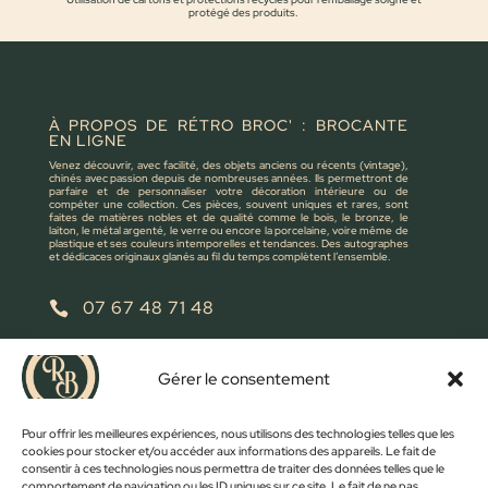
protégé des produits.
À PROPOS DE RÉTRO BROC' : BROCANTE
EN LIGNE
Venez découvrir, avec facilité, des objets anciens ou récents (vintage),
chinés avec passion depuis de nombreuses années. Ils permettront de
parfaire et de personnaliser votre décoration intérieure ou de
compéter une collection. Ces pièces, souvent uniques et rares, sont
faites de matières nobles et de qualité comme le bois, le bronze, le
laiton, le métal argenté, le verre ou encore la porcelaine, voire même de
plastique et ses couleurs intemporelles et tendances. Des autographes
et dédicaces originaux glanés au fil du temps complètent l’ensemble.
07 67 48 71 48

retrobroc85@gmail.com

Gérer le consentement
NOUS ÉCRIRE
Pour offrir les meilleures expériences, nous utilisons des technologies telles que les
cookies pour stocker et/ou accéder aux informations des appareils. Le fait de
consentir à ces technologies nous permettra de traiter des données telles que le
comportement de navigation ou les ID uniques sur ce site. Le fait de ne pas