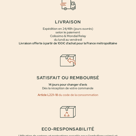
LIVRAISON
Expédition en 24/48h (jours ouvrés)
selon le paiement
Colissimo & Mondial Relay
du lundi au vendredi
Livraison offerte à partir de 100€ d'achat pour la France métropolitaine
SATISFAIT OU REMBOURSÉ
14 jours pour changer d'avis
Dès la réception de votre commande
Article L221-18
du code de la consommation
ECO-RESPONSABILITÉ
Utilisation de cartons et protections recyclés pour l'emballage soigné et