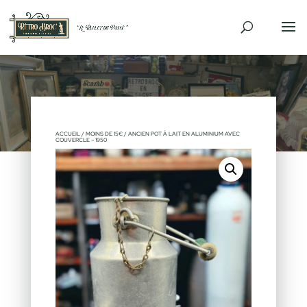
VENDU
ACCUEIL
/
MOINS DE 15€
/ ANCIEN POT À LAIT EN ALUMINIUM AVEC
COUVERCLE – 1950