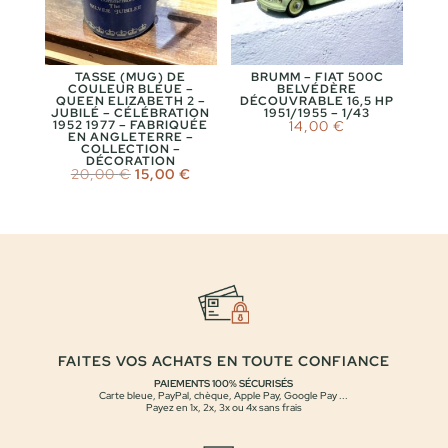
TASSE (MUG) DE
BRUMM – FIAT 500C
COULEUR BLEUE –
BELVÉDÈRE
QUEEN ELIZABETH 2 –
DÉCOUVRABLE 16,5 HP
JUBILÉ – CÉLÉBRATION
1951/1955 – 1/43
1952 1977 – FABRIQUÉE
14,00
€
EN ANGLETERRE –
COLLECTION –
DÉCORATION
Le
Le
20,00
€
15,00
€
prix
prix
initial
actuel
était :
est :
20,00 €.
15,00 €.
FAITES VOS ACHATS EN TOUTE CONFIANCE
PAIEMENTS 100% SÉCURISÉS
Carte bleue, PayPal, chèque, Apple Pay, Google Pay ...
Payez en 1x, 2x, 3x ou 4x sans frais