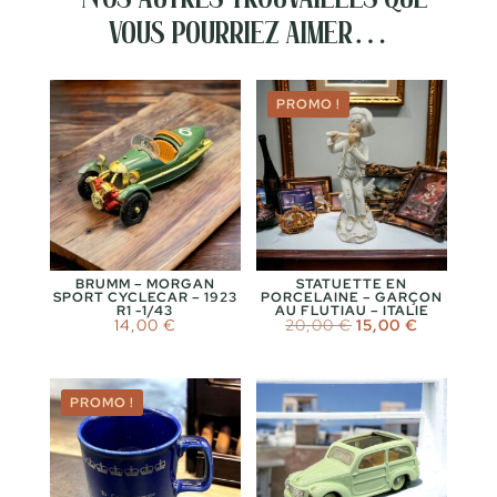
vous pourriez aimer…
PROMO !
BRUMM – MORGAN
STATUETTE EN
SPORT CYCLECAR – 1923
PORCELAINE – GARÇON
R1 -1/43
AU FLUTIAU – ITALIE
Le
Le
14,00
€
20,00
€
15,00
€
prix
prix
initial
actuel
était :
est :
20,00 €.
15,00 €.
PROMO !