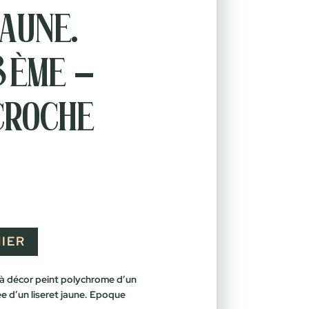
jaune.
8ème –
croche
IER
 à décor peint polychrome d’un
ée d’un liseret jaune. Epoque