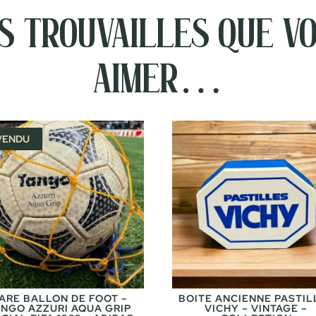
 trouvailles que vo
aimer…
VENDU
ARE BALLON DE FOOT –
BOITE ANCIENNE PASTIL
ANGO AZZURI AQUA GRIP
VICHY – VINTAGE –