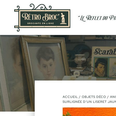
ACCUEIL
/
OBJETS DÉCO
/ AN
SURLIGNÉE D’UN LISERET JA