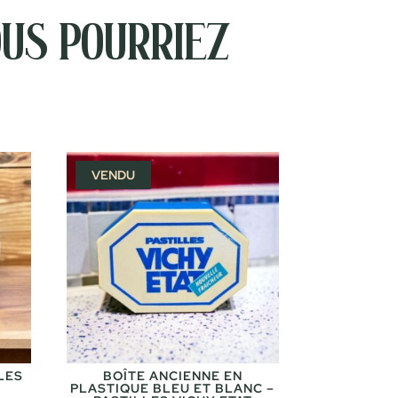
us pourriez
VENDU
LES
BOÎTE ANCIENNE EN
PLASTIQUE BLEU ET BLANC –