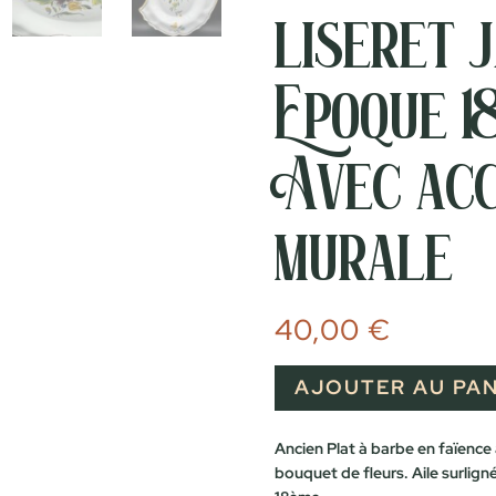
liseret 
Epoque 1
Avec ac
murale
40,00
€
AJOUTER AU PAN
Ancien Plat à barbe en faïence
bouquet de fleurs. Aile surlign