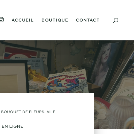
I
ACCUEIL
BOUTIQUE
CONTACT
N
S
T
A
G
R
A
M
 BOUQUET DE FLEURS. AILE
 EN LIGNE