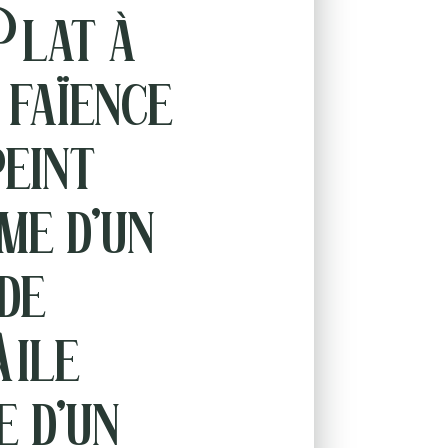
Plat à
 faïence
peint
me d’un
de
Aile
e d’un