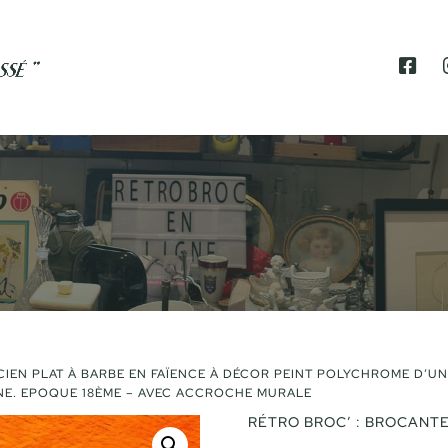
F
A
C
E
B
O
O
K
CIEN PLAT À BARBE EN FAÏENCE À DÉCOR PEINT POLYCHROME D’UN
UNE. EPOQUE 18ÈME – AVEC ACCROCHE MURALE
RÉTRO BROC’ : BROCANTE