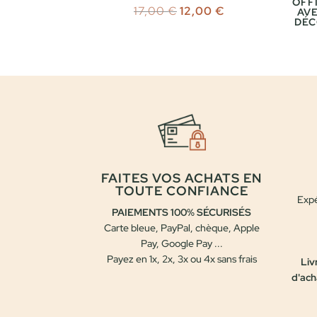
OFFI
Le
Le
17,00
€
12,00
€
AVE
DÉC
prix
prix
initial
actuel
était :
est :
17,00 €.
12,00 €.
FAITES VOS ACHATS EN
TOUTE CONFIANCE
Expé
PAIEMENTS 100% SÉCURISÉS
Carte bleue, PayPal, chèque, Apple
Pay, Google Pay ...
Payez en 1x, 2x, 3x ou 4x sans frais
Liv
d'ach